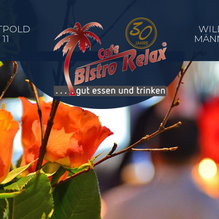
TPOLD
WIL
11
MÄN