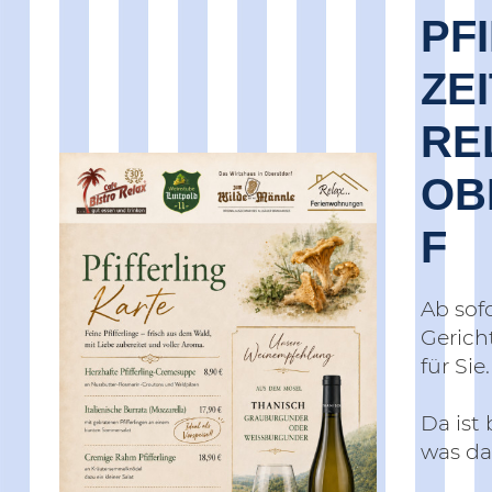
PF
ZEI
RE
OB
F
Ab sof
Gericht
für Sie.
Da ist
was da