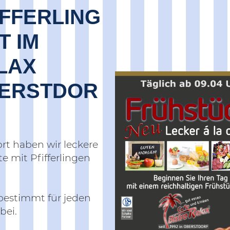
IFFERLING
T IM
LAX
ERSTDOR
ort haben wir leckere
e mit Pfifferlingen
 bestimmt für jeden
bei.