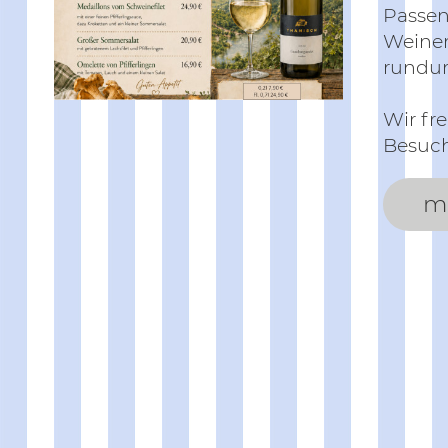
Passen
Weinem
rundum
Wir fr
Besuc
m